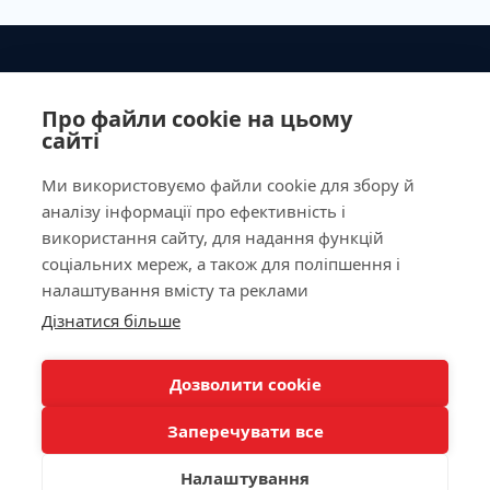
Ministry of Health of Ukraine License No. 603260 dated
September 23, 2011
Про файли cookie на цьому
сайті
Ми використовуємо файли cookie для збору й
аналізу інформації про ефективність і
Our Address
використання сайту, для надання функцій
соціальних мереж, а також для поліпшення і
Laboratory
налаштування вмісту та реклами
Дізнатися більше
For Patients
КНОПКА
ЗВ'ЯЗКУ
Дозволити cookie
Doctor appointment
Заперечувати все
Налаштування
/
/
/
Allergy Diagnostics
Autoimmunology
Biochemistry