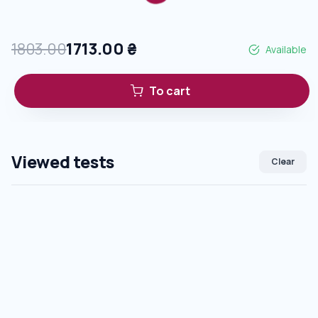
1803.00
1713.00
₴
Available
To cart
Viewed tests
Clear